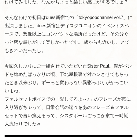
付けてみました。なんかちょっと楽しい感じがするでしょ？
そんなわけで初日はdues新宿での「tokyopopchannel vol.7」に
出演しました。dues新宿はディスクユニオンのイベントスペ
ースで、想像以上にコンパクトな場所だったけど、その分ぐ
っと密な感じがして楽しかったです。 駅からも近いし、とて
もきれいだったし。
今回久しぶりにご一緒させていただいたSister Paul。僕がバン
ドを始めたばっかりの頃、下北屋根裏で対バンさせてもらっ
たとき以来ぶり。ずーっと変わらない異彩っぷりがかっこい
いよね。
ファルセットボイスでの「愛してるよ～♪」のフレーズが気に
入り過ぎちゃって、日常会話の端々をあのフレーズ＆ファル
セットで言い換えるって、シスタポールごっこが家で一時期
大流行りでしたw