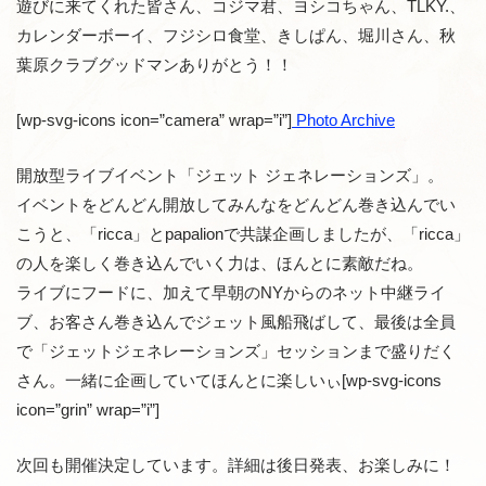
遊びに来てくれた皆さん、コジマ君、ヨシコちゃん、TLKY.、
カレンダーボーイ、フジシロ食堂、きしぱん、堀川さん、秋
葉原クラブグッドマンありがとう！！
[wp-svg-icons icon=”camera” wrap=”i”]
Photo Archive
開放型ライブイベント「ジェット ジェネレーションズ」。
イベントをどんどん開放してみんなをどんどん巻き込んでい
こうと、「ricca」とpapalionで共謀企画しましたが、「ricca」
の人を楽しく巻き込んでいく力は、ほんとに素敵だね。
ライブにフードに、加えて早朝のNYからのネット中継ライ
ブ、お客さん巻き込んでジェット風船飛ばして、最後は全員
で「ジェットジェネレーションズ」セッションまで盛りだく
さん。一緒に企画していてほんとに楽しいぃ[wp-svg-icons
icon=”grin” wrap=”i”]
次回も開催決定しています。詳細は後日発表、お楽しみに！