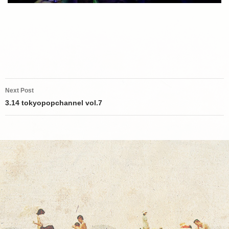
Post
Next Post
navigation
3.14 tokyopopchannel vol.7