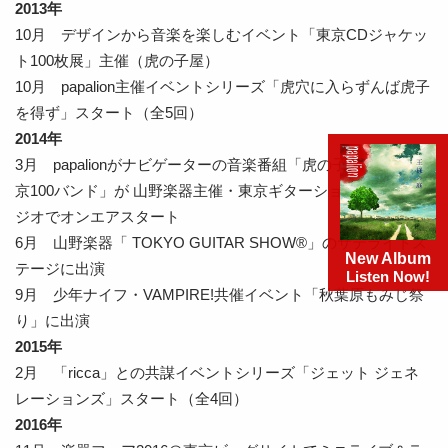
2013年
10月 デザインから音楽を楽しむイベント「東京CDジャケッ
ト100枚展」主催（虎の子屋）
10月 papalion主催イベントシリーズ「虎穴に入らずんば虎子
を得ず」スタート（全5回）
2014年
3月 papalionがナビゲーターの音楽番組「虎の子屋アワー 東
京100バンド」が 山野楽器主催・東京ギターショーのネットラ
ジオでオンエアスタート
6月 山野楽器「 TOKYO GUITAR SHOW®」のサテライトス
New Album
テージに出演
Listen Now!
9月 少年ナイフ・VAMPIRE!共催イベント「秋葉原もみじ祭
り」に出演
2015年
2月 「ricca」との共謀イベントシリーズ「ジェット ジェネ
レーションズ」スタート（全4回）
2016年