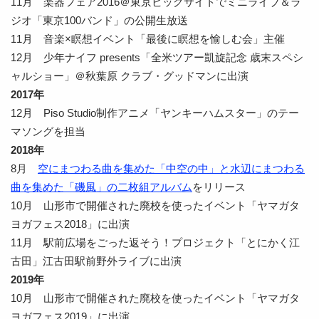
11月 楽器フェア2016＠東京ビッグサイトでミニライブ＆ラ
ジオ「東京100バンド」の公開生放送
11月 音楽×瞑想イベント「最後に瞑想を愉しむ会」主催
12月 少年ナイフ presents「全米ツアー凱旋記念 歳末スペシ
ャルショー」＠秋葉原 クラブ・グッドマンに出演
2017年
12月 Piso Studio制作アニメ「ヤンキーハムスター」のテー
マソングを担当
2018年
8月
空にまつわる曲を集めた「中空の中」と水辺にまつわる
曲を集めた「磯風」の二枚組アルバム
をリリース
10月 山形市で開催された廃校を使ったイベント「ヤマガタ
ヨガフェス2018」に出演
11月 駅前広場をごった返そう！プロジェクト「とにかく江
古田」江古田駅前野外ライブに出演
2019年
10月 山形市で開催された廃校を使ったイベント「ヤマガタ
ヨガフェス2019」に出演