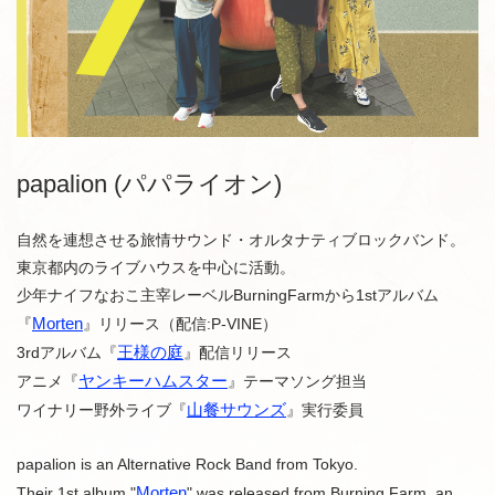
papalion (パパライオン)
自然を連想させる旅情サウンド・オルタナティブロックバンド。
東京都内のライブハウスを中心に活動。
少年ナイフなおこ主宰レーベルBurningFarmから1stアルバム
Morten
『
』リリース（配信:P-VINE）
王様の庭
3rdアルバム『
』配信リリース
ヤンキーハムスター
アニメ『
』テーマソング担当
山餐サウンズ
ワイナリー野外ライブ『
』実行委員
papalion is an Alternative Rock Band from Tokyo.
Morten
Their 1st album "
" was released from Burning Farm, an