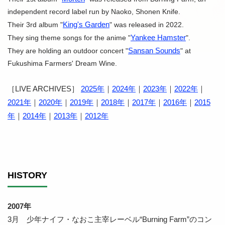
independent record label run by Naoko, Shonen Knife.
King's Garden
Their 3rd album "
" was released in 2022.
Yankee Hamster
They sing theme songs for the anime "
".
Sansan Sounds
They are holding an outdoor concert "
" at
Fukushima Farmers' Dream Wine.
［LIVE ARCHIVES］
2025年
｜
2024年
｜
2023年
｜
2022年
｜
2021年
｜
2020年
｜
2019年
｜
2018年
｜
2017年
｜
2016年
｜
2015
年
｜
2014年
｜
2013年
｜
2012年
HISTORY
2007年
3月 少年ナイフ・なおこ主宰レーベル“Burning Farm”のコン