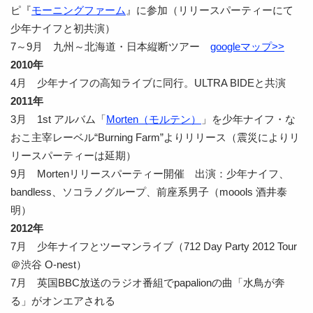
ピ『
モーニングファーム
』に参加（リリースパーティーにて
少年ナイフと初共演）
7～9月 九州～北海道・日本縦断ツアー
googleマップ>>
2010年
4月 少年ナイフの高知ライブに同行。ULTRA BIDEと共演
2011年
3月 1st アルバム「
Morten（モルテン）
」を少年ナイフ・な
おこ主宰レーベル“Burning Farm”よりリリース（震災によりリ
リースパーティーは延期）
9月 Mortenリリースパーティー開催 出演：少年ナイフ、
bandless、ソコラノグループ、前座系男子（moools 酒井泰
明）
2012年
7月 少年ナイフとツーマンライブ（712 Day Party 2012 Tour
＠渋谷 O-nest）
7月 英国BBC放送のラジオ番組でpapalionの曲「水鳥が奔
る」がオンエアされる