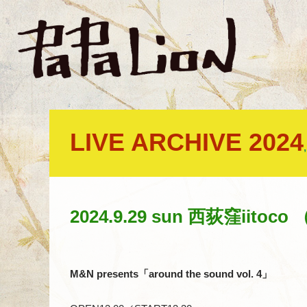
LIVE ARCHIVE 2024
2024.9.29 sun 西荻窪iitoco 
M&N presents「around the sound vol. 4」