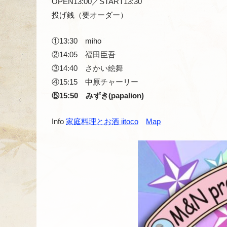
OPEN13:00／START13:30
投げ銭（要オーダー）
①13:30 miho
②14:05 福田臣吾
③14:40 さかい絵舞
④15:15 中原チャーリー
⑤15:50 みずき(papalion)
Info
家庭料理とお酒 iitoco
Map