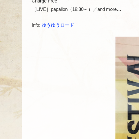
Charge Free
［LIVE］papalion（18:30～）／and more…
Info:
ゆうゆうロード