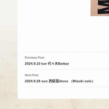
Post
Previous Post
navigation
2024.9.10 tue 代々木Barbar
Next Post
2024.9.29 sun 西荻窪iitoco （Mizuki solo）