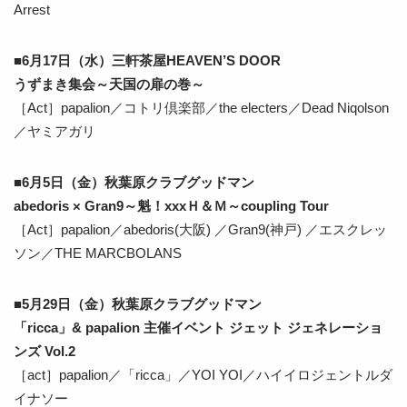
Arrest
■6月17日（水）三軒茶屋HEAVEN’S DOOR
うずまき集会～天国の扉の巻～
［Act］papalion／コトリ倶楽部／the electers／Dead Niqolson
／ヤミアガリ
■6月5日（金）秋葉原クラブグッドマン
abedoris × Gran9～魁！xxxＨ＆Ｍ～coupling Tour
［Act］papalion／abedoris(大阪) ／Gran9(神戸) ／エスクレッ
ソン／THE MARCBOLANS
■5月29日（金）秋葉原クラブグッドマン
「ricca」& papalion 主催イベント ジェット ジェネレーショ
ンズ Vol.2
［act］papalion／「ricca」／YOI YOI／ハイイロジェントルダ
イナソー