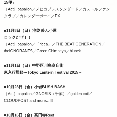
15便」
［Act］papalion／メヒカブレスタンダード／カストルファン
クラブ／カレンダーボーイ／PX
■11月8日（日）池袋 鈴ん小屋
ロックだぜ！！
［Act］papalion／「ricca」／THE BEAT GENERATION／
theIGNORANTS／Green Chimneys／blunck
■11月1日（日）中野区川島商店街
東京行燈祭～Tokyo Lantern Festival 2015～
■10月23日（金）小岩BUSH BASH
［Act］papalion／GNOSIS（千葉）／golden coil／
CLOUDPOST and more…!!!
■10月16日（金）高円寺Reef