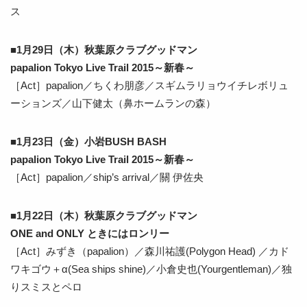
ス
■1月29日（木）秋葉原クラブグッドマン
papalion Tokyo Live Trail 2015～新春～
［Act］papalion／ちくわ朋彦／スギムラリョウイチレボリュ
ーションズ／山下健太（鼻ホームランの森）
■1月23日（金）小岩BUSH BASH
papalion Tokyo Live Trail 2015～新春～
［Act］papalion／ship’s arrival／關 伊佐央
■1月22日（木）秋葉原クラブグッドマン
ONE and ONLY ときにはロンリー
［Act］みずき（papalion）／森川祐護(Polygon Head) ／カド
ワキゴウ＋α(Sea ships shine)／小倉史也(Yourgentleman)／独
りスミスとペロ