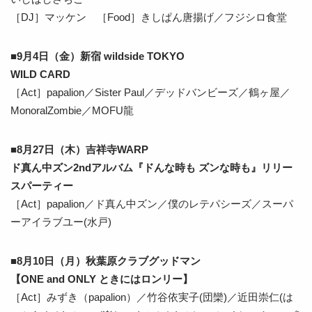
［DJ］マッケン ［Food］きしぱん唐揚げ／フジシロ食堂
■9月4日（金）新宿 wildside TOKYO
WILD CARD
［Act］papalion／Sister Paul／デッドバンビーズ／鶴ヶ屋／
MonoralZombie／MOFU龍
■8月27日（木）吉祥寺WARP
ド真ん中ズン2ndアルバム『ドんな時も ズンな時も』リリー
スパーティー
［Act］papalion／ド真ん中ズン／僕のレテパシーズ／スーパ
ーアイラブユー(水戸)
■8月10日（月）秋葉原クラブグッドマン
【ONE and ONLY ときにはロンリー】
［Act］みずき（papalion）／竹谷依実子(団欒)／近田崇仁(は