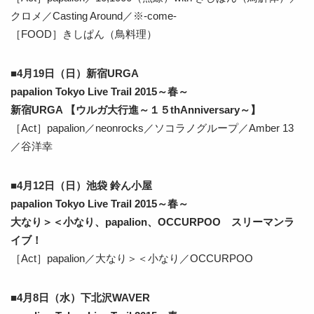
クロメ／Casting Around／※-come-
［FOOD］きしぱん（鳥料理）
■4月19日（日）新宿URGA
papalion Tokyo Live Trail 2015～春～
新宿URGA 【ウルガ大行進～１５thAnniversary～】
［Act］papalion／neonrocks／ソコラノグループ／Amber 13
／谷洋幸
■4月12日（日）池袋 鈴ん小屋
papalion Tokyo Live Trail 2015～春～
大なり＞＜小なり、papalion、OCCURPOO スリーマンラ
イブ！
［Act］papalion／大なり＞＜小なり／OCCURPOO
■4月8日（水）下北沢WAVER