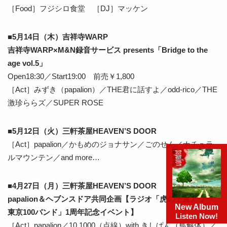
［Food］フジシロ食堂 ［DJ］マッケン
■5月14日（木）吉祥寺WARP
吉祥寺WARP×M&N録音サービス presents「Bridge to the
age vol.5」
Open18:30／Start19:00 前売￥1,800
［Act］みずき（papalion）／THE君に話すよ／odd-rico／THE
激珍ららズ／SUPER ROSE
■5月12日（火）三軒茶屋HEAVEN’S DOOR
［Act］papalion／かもめのジョナサン／ごのせん／ナチュラ
ルマウンテン／and more…
■4月27日（月）三軒茶屋HEAVEN’S DOOR
papalion＆ヘブンスドア共同企画【ラジオ「虎の子屋アワー
New Album
東京100バンド」1周年記念イベント】
Listen Now!
［Act］papalion／10,1000（点線）with きしぱん（鳥解体）／