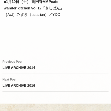
■1月10日（土） 高円寺AMPcafe
wander kitchen vol.12「きしぱん」
［Act］みずき（papalion）／YDO
Post
Previous Post
navigation
LIVE ARCHIVE 2014
Next Post
LIVE ARCHIVE 2016