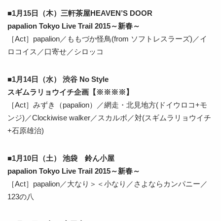
■1月15日（木）三軒茶屋HEAVEN’S DOOR
papalion Tokyo Live Trail 2015～新春～
［Act］papalion／ももづか怪鳥(from ソフトレスラーズ)／イ
ロコイス／口寄せ／シロッコ
■1月14日（水） 渋谷 No Style
スギムラリョウイチ企画【※※※※】
［Act］みずき（papalion）／網走・北見地方(ドイウロコ+モ
ンジ)／Clockiwise walker／スカルボ／対(スギムラリョウイチ
+石原雄治)
■1月10日（土） 池袋 鈴ん小屋
papalion Tokyo Live Trail 2015～新春～
［Act］papalion／大なり＞＜小なり／さよならカンパニー／
123の八