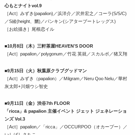
心もとナイトvol.9
［Act］みずき(papalion)／浜洋介／沢井宏之／コーラ(S/S/C)
／S綾(height、嬲)／パンキン(シアターブートレッグス)
［お絵描き］尾根恋イル
■10月8日（木）三軒茶屋HEAVEN’S DOOR
［Act］papalion／polygonum／竹花 英就／スカルボ／猪又翔
■9月15日（火）秋葉原クラブグッドマン
［Act］みずき（papalion）／Milgram／Neru Qoo Nelu／華村
灰太郎+川畑ウシ智史
■9月11日（金）渋谷7th FLOOR
「ricca」& papalion 主催イベント ジェット ジェネレーショ
ンズ Vol.3
［Act］papalion／「ricca」／OCCURPOO（オカープー）／
いしばしさちこ