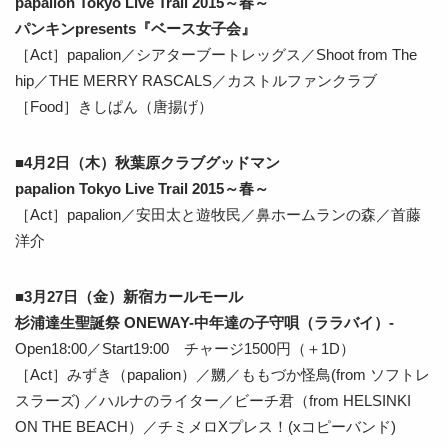
papalion Tokyo Live Trail 2015～春～
パンキンpresents『ベース女子会』
［Act］papalion／シアターブートレッグス／Shoot from The
hip／THE MERRY RASCALS／カストルファンクラブ
［Food］きしぱん（唐揚げ）
■4月2日（木）秋葉原クラブグッドマン
papalion Tokyo Live Trail 2015～春～
［Act］papalion／安田太と遊牧民／鼻ホームランの森／首藤
洋介
■3月27日（金）新宿カールモール
杉浦達生聖誕祭 ONEWAY-中年達の子守唄（ララバイ）-
Open18:00／Start19:00 チャージ1500円（＋1D）
［Act］みずき（papalion）／嬲／ももづか怪鳥(from ソフトレ
スラーズ) ／ハルナのライター／ビーチ君（from HELSINKI
ON THE BEACH）／チミメロXプレス！(xコピーバンド)