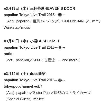
■3月19日（木）三軒茶屋HEAVEN’S DOOR
papalion Tokyo Live Trail 2015～春～
［Act］papalion／巨乳パイパンズ／GOLD&SAINT／Jimmy
Wanksta／moss
■3月18日（水）小岩BUSH BASH
papalion Tokyo Live Trail 2015～春～
notie
［act］papalion／SOX／古屋涼 …and more!!
■3月14日（土）dues新宿
papalion Tokyo Live Trail 2015～春～
tokyopopchannel vol.7
［Act］papalion／Sister Paul／暗黙のストライカーズ
［Special Guest］molice