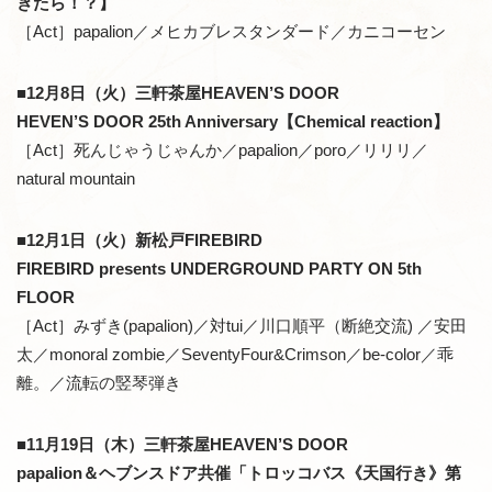
きたら！？】
［Act］papalion／メヒカブレスタンダード／カニコーセン
■12月8日（火）三軒茶屋HEAVEN’S DOOR
HEVEN’S DOOR 25th Anniversary【Chemical reaction】
［Act］死んじゃうじゃんか／papalion／poro／リリリ／
natural mountain
■12月1日（火）新松戸FIREBIRD
FIREBIRD presents UNDERGROUND PARTY ON 5th
FLOOR
［Act］みずき(papalion)／対tui／川口順平（断絶交流) ／安田
太／monoral zombie／SeventyFour&Crimson／be-color／乖
離。／流転の竪琴弾き
■11月19日（木）三軒茶屋HEAVEN’S DOOR
papalion＆ヘブンスドア共催「トロッコバス《天国行き》第