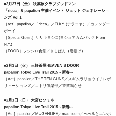
■2月27日（金） 秋葉原クラブグッドマン
「ricca」& papalion 主催イベント ジェット ジェネレーショ
ンズ Vol.1
［act］papalion／「ricca」／TLKY. (テラコヤ）／カレンダー
ボーイ
［Special Guest］ササキヨシコ(ヨシュアカムバック From
N.Y.)
［FOOD］フジシロ食堂／きしぱん（唐揚げ）
■2月3日（火） 三軒茶屋HEAVEN’S DOOR
papalion Tokyo Live Trail 2015～新春～
［Act］papalion／THE TEN GUNS／スギムラリョウイチレボ
リューションズ／コトリ倶楽部／警笛鳴らせ
■2月1日（日） 大宮ヒソミネ
papalion Tokyo Live Trail 2015～新春～
［Act］papalion／MUGENLIFE／mashloom／べべルとエンボ