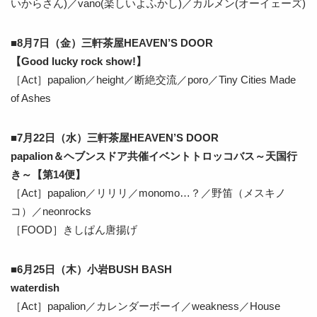
いからさん)／vano(楽しいよふかし)／カルメン(オーイェーズ)
■8月7日（金）三軒茶屋HEAVEN’S DOOR
【Good lucky rock show!】
［Act］papalion／height／断絶交流／poro／Tiny Cities Made
of Ashes
■7月22日（水）三軒茶屋HEAVEN’S DOOR
papalion＆ヘブンスドア共催イベントトロッコバス～天国行
き～【第14便】
［Act］papalion／リリリ／monomo…？／野笛（メスキノ
コ）／neonrocks
［FOOD］きしぱん唐揚げ
■6月25日（木）小岩BUSH BASH
waterdish
［Act］papalion／カレンダーボーイ／weakness／House