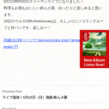
OCCURPOOのスリーマンライブになりました！
料理もお酒もおいしい鈴ん小屋、ゆったりと楽しめると思い
ます。
19日のウルガ15th Anniversaryは、久しぶりにソコラノグルー
プと対バンです。楽しみー！
詳細はLIVEページで [wp-svg-icons icon=”arrow-right-2″
wrap=”i”]
New Album
Listen Now!
Post
Previous Post
navigation
ライブ追加！4月12日（日）池袋 鈴ん小屋