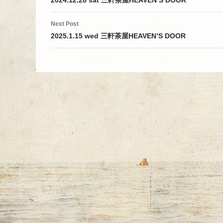
navigation
2024.12.28 sat 三軒茶屋HEAVEN’S DOOR
Next Post
2025.1.15 wed 三軒茶屋HEAVEN’S DOOR