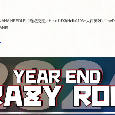
NA NEEDLE／断絶交流／Hello11D3(Hello1103+大西英雄)／me
NI$
）