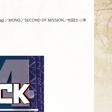
Dag.／MONQ／SECOND OF MISSION／性闘士☆準