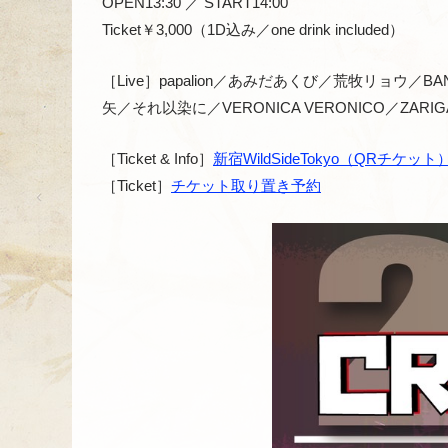
OPEN13:30 ／ START14:00
Ticket￥3,000（1D込み／one drink included）
［Live］papalion／あみだあくび／荒牧リョウ／BANA
矢／それ以染に／VERONICA VERONICO／ZARIGA
［Ticket & Info］
新宿WildSideTokyo（QRチケット
［Ticket］
チケット取り置き予約