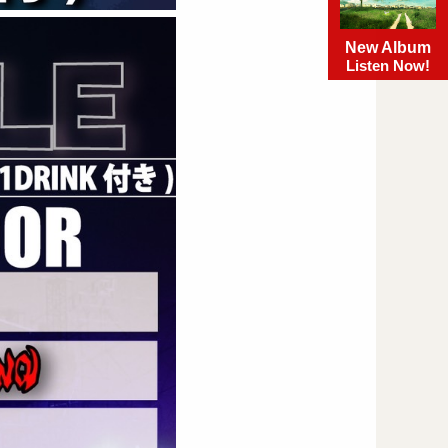
New Album
Listen Now!