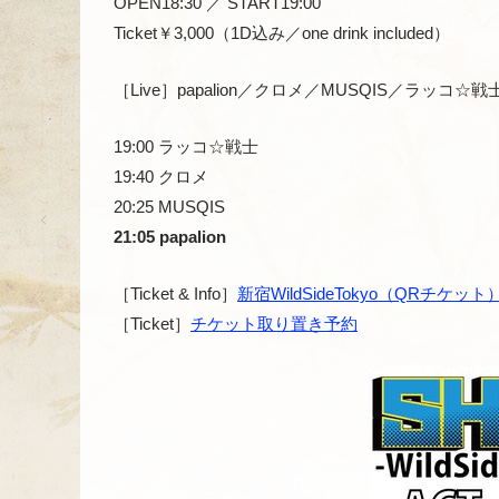
OPEN18:30 ／ START19:00
Ticket￥3,000（1D込み／one drink included）
［Live］papalion／クロメ／MUSQIS／ラッコ☆戦
19:00 ラッコ☆戦士
19:40 クロメ
20:25 MUSQIS
21:05 papalion
［Ticket & Info］
新宿WildSideTokyo（QRチケット
［Ticket］
チケット取り置き予約