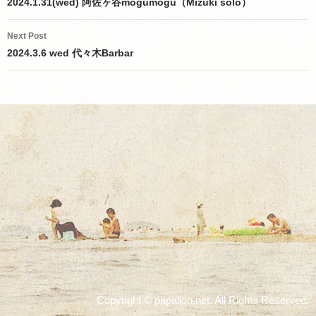
navigation
2024.1.31(wed) 阿佐ヶ谷mogumogu（Mizuki solo）
Next Post
2024.3.6 wed 代々木Barbar
Copyright © papalion.net. All Rights Reserved.