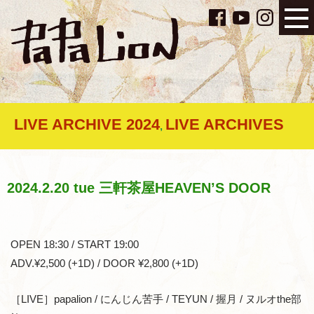
LIVE ARCHIVE 2024
LIVE ARCHIVES
,
2024.2.20 tue 三軒茶屋HEAVEN’S DOOR
OPEN 18:30 / START 19:00
ADV.¥2,500 (+1D) / DOOR ¥2,800 (+1D)
［LIVE］papalion / にんじん苦手 / TEYUN / 握月 / ヌルオthe部