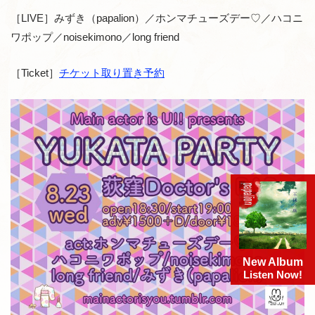
［LIVE］みずき（papalion）／ホンマチューズデー♡／ハコニ
ワポップ／noisekimono／long friend
［Ticket］
チケット取り置き予約
New Album
Listen Now!