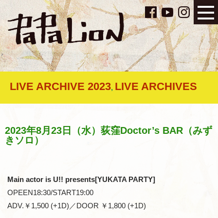
LIVE ARCHIVE 2023
LIVE ARCHIVES
,
2023年8月23日（水）荻窪Doctor’s BAR（みず
きソロ）
Main actor is U!! presents[YUKATA PARTY]
OPEEN18:30/START19:00
ADV.￥1,500 (+1D)／DOOR ￥1,800 (+1D)