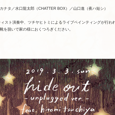
ナタ／水口龍太郎（CHATTER BOX）／山口進（夜ハ短シ）
ティスト演奏中、ツチヤヒトミによるライブペインティングが行わ
靴を脱いで家の様におくつろぎください。