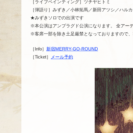
［ライブペインティング］ツチヤヒトミ
［弾語り］みずき／小林拓馬／新田アツシ／ハルカカ
★みずきソロでの出演です
※本公演はアンプラグド公演になります。 全アー
※客席一部を除き土足厳禁となっておりますので、
［Info］
新宿MERRY-GO-ROUND
［Ticket］
メール予約