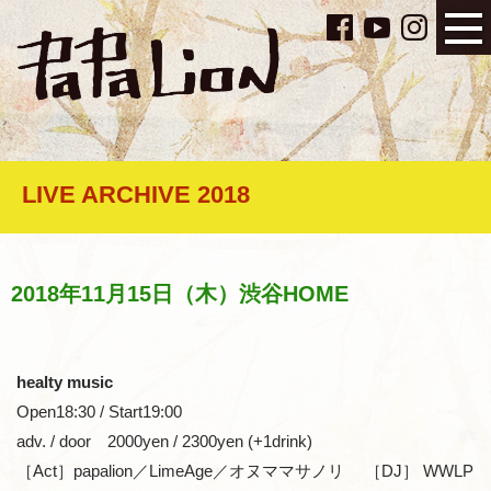
LIVE ARCHIVE 2018
2018年11月15日（木）渋谷HOME
healty music
Open18:30 / Start19:00
adv. / door 2000yen / 2300yen (+1drink)
［Act］papalion／LimeAge／オヌママサノリ ［DJ］ WWLP