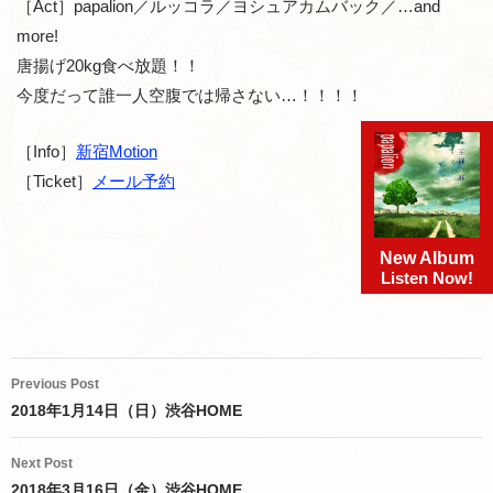
［Act］papalion／ルッコラ／ヨシュアカムバック／…and
more!
唐揚げ20kg食べ放題！！
今度だって誰一人空腹では帰さない…！！！！
［Info］
新宿Motion
［Ticket］
メール予約
New Album
Listen Now!
Post
Previous Post
navigation
2018年1月14日（日）渋谷HOME
Next Post
2018年3月16日（金）渋谷HOME