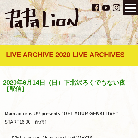
LIVE ARCHIVE 2020
LIVE ARCHIVES
,
2020年6月14日（日）下北沢ろくでもない夜
［配信］
Main actor is U!! presents “GET YOUR GENKI LIVE”
START16:00［配信］
［LIVE］papalion／long friend／GOOFY18