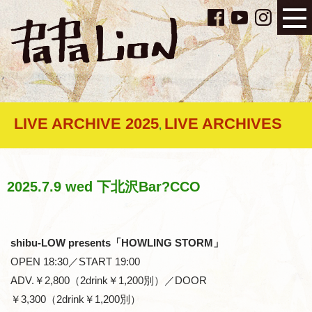
LIVE ARCHIVE 2025
LIVE ARCHIVES
,
2025.7.9 wed 下北沢Bar?CCO
shibu-LOW presents「HOWLING STORM」
OPEN 18:30／START 19:00
ADV.￥2,800（2drink￥1,200別）／DOOR
￥3,300（2drink￥1,200別）