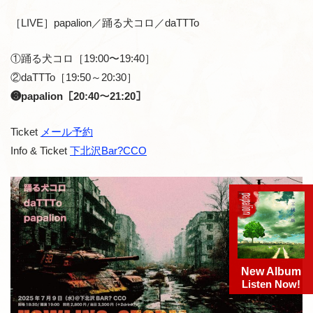
［LIVE］papalion／踊る犬コロ／daTTTo
①踊る犬コロ［19:00〜19:40］
②daTTTo［19:50～20:30］
❸papalion［20:40～21:20］
Ticket
メール予約
Info & Ticket
下北沢Bar?CCO
New Album
Listen Now!