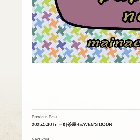
Post
Previous Post
navigation
2025.5.30 fri 三軒茶屋HEAVEN’S DOOR
Next Post