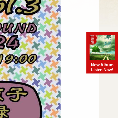
New Album
Listen Now!