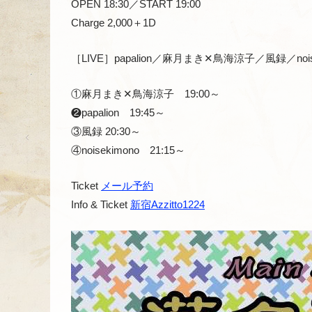
OPEN 18:30／START 19:00
Charge 2,000＋1D
［LIVE］papalion／麻月まき✕鳥海涼子／風録／noise
①麻月まき✕鳥海涼子 19:00～
❷papalion 19:45～
③風録 20:30～
④noisekimono 21:15～
Ticket
メール予約
Info & Ticket
新宿Azzitto1224