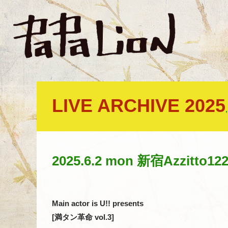
LIVE ARCHIVE 2025
2025.6.2 mon 新宿Azzitto12
Main actor is U!! presents
[満タン革命 vol.3]