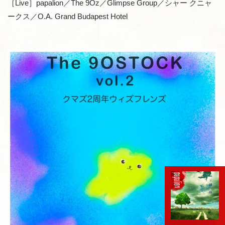
［Live］papalion／The 9Oz／Glimpse Group／シャー クニャ
ークス／O.A. Grand Budapest Hotel