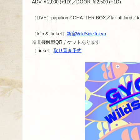
ADV.￥2,000 (+1D)／DOOR ￥2,500 (+1D)
［LIVE］papalion／CHATTER BOX／far-off land／t
［Info & Ticket］
新宿WildSideTokyo
※非接触型QRチケットあります
［Ticket］
取り置き予約