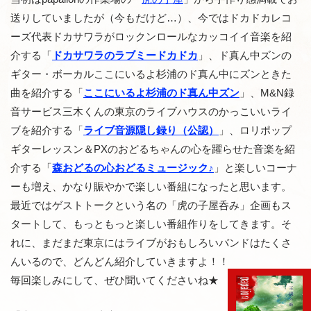
送りしていましたが（今もだけど…）、今ではドカドカレコ
ーズ代表ドカサワラがロックンロールなカッコイイ音楽を紹
介する「
ドカサワラのラブミードカドカ
」、ド真ん中ズンの
ギター・ボーカルここにいるよ杉浦のド真ん中にズンときた
曲を紹介する「
ここにいるよ杉浦のド真ん中ズン
」、M&N録
音サービス三木くんの東京のライブハウスのかっこいいライ
ブを紹介する「
ライブ音源隠し録り（公認）
」、ロリポップ
ギターレッスン＆PXのおどるちゃんの心を躍らせた音楽を紹
介する「
森おどるの心おどるミュージック♪
」と楽しいコーナ
ーも増え、かなり賑やかで楽しい番組になったと思います。
最近ではゲストトークという名の「虎の子屋呑み」企画もス
タートして、もっともっと楽しい番組作りをしてきます。そ
れに、まだまだ東京にはライブがおもしろいバンドはたくさ
んいるので、どんどん紹介していきますよ！！
毎回楽しみにして、ぜひ聞いてくださいね★