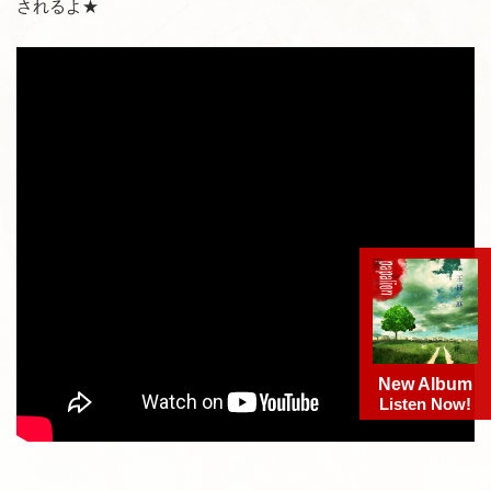
されるよ★
New Album
Listen Now!