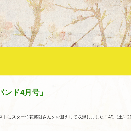
0バンド4月号」
は、ゲストにスター竹花英就さんをお迎えして収録しました！4/1（土）