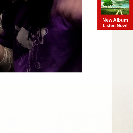
New Album
Listen Now!